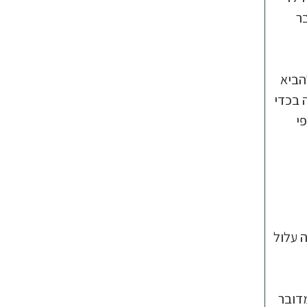
ר
הביא
 בכדי
י
ה עלול
דובר