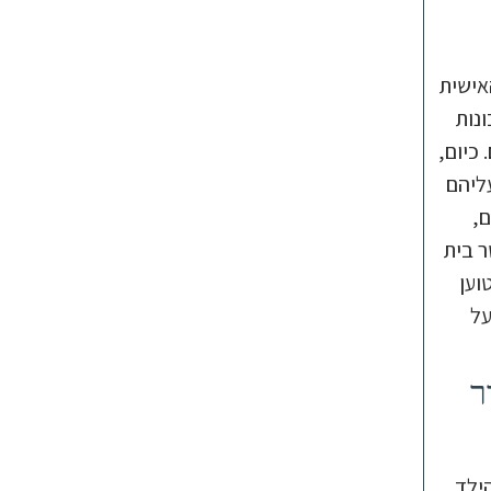
אישית
ונות
כיום,
ליהם
ם,
ר בית
וען
על
ר
ילד