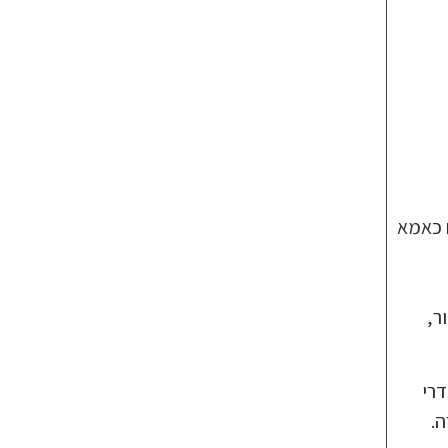
 כאמא
ר,
דרי
ה.