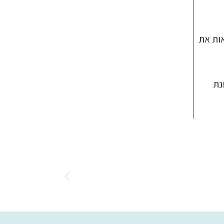
ות את
נת