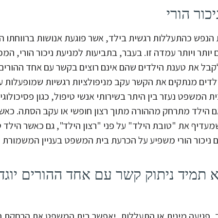
ור הורי
ת הנפש כהתעללות רגשית בילד, אשר פוגעת אנושות ברווחתו ה
ותר ויותר עמדה זו. בעבר, בתביעות למניעת ניכור הורי, המכ
קבל את טענת הילדים שהם אינם רוצים בקשר עם אחד ההורים. 
דים מנתקים את הקשר עקב מניפולציות רגשיות שמופעלות ע
ית המשפט נעזר בין היתר בשירותי אנשי טיפול, כגון פסיכולוגי
אם הילד מתרחק מההורה מתוך רצון חופשי או עקב הסתה. כאש
דיף את "טובת הילד" על פני "רצון הילד", גם כאשר הילד ט
 ניכור הורי משפיע על הכרעת בית המשפט בעניין המשמורת 
א תמיד ניתוק קשר עם אחד ההורים יוגד
, פגיעה מינית או התעללות, יאפשר בית המשפט את הרחקת ה